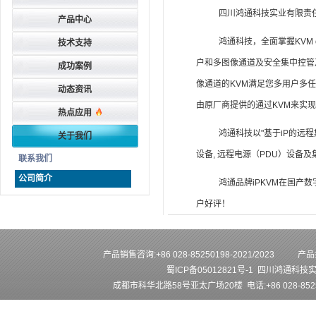
四川鸿通科技实业有限责任
产品中心
鸿通科技，全面掌握KVM 
技术支持
户和多图像通道及安全集中控管及
成功案例
像通道的KVM满足您多用户多
动态资讯
由原厂商提供的通过KVM来实
热点应用
鸿通科技以"基于iP的远程
关于我们
设备, 远程电源（PDU）设备
联系我们
公司简介
鸿通品牌iPKVM在国产
户好评！
产品销售咨询:+86 028-85250198-2021/2023
产品技
蜀ICP备05012821号-1
四川鸿通科技
成都市科华北路58号亚太广场20楼 电话:+86 028-852501