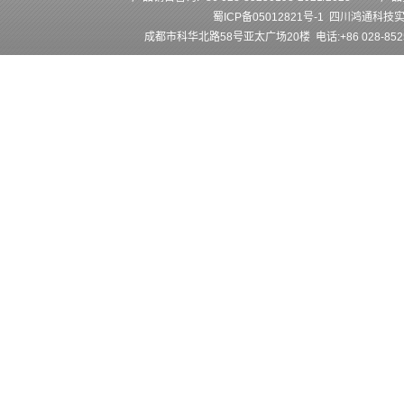
蜀ICP备05012821号-1
四川鸿通科技
成都市科华北路58号亚太广场20楼 电话:+86 028-852501