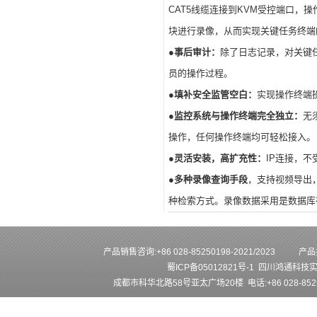
CAT5线缆连接到KVM受控端口，
块进行录像，从而实现关键任务终端
●事后审计：
除了日志记录，对关键
员的操作过程。
●填补安全监管空白：
实现操作终端
●监控系统与操作终端完全独立：
无
操作，任何操作终端均可轻松接入。
●灵活安装，高扩充性：
IP连接，
●多种录像查询手段
，支持视频导出
种检索方式。录像数据采用是数据库
产品销售咨询:+86 028-85250198-2021/2023
产品技
蜀ICP备05012821号-1
四川鸿通科技
成都市科华北路58号亚太广场20楼 电话:+86 028-852501