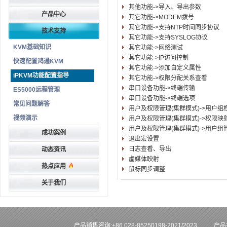
其他功能->导入、导出参数
产品中心
其它功能->MODEM拨号
其它功能->支持NTP时间同步协议
技术支持
其它功能->支持SYSLOG协议
KVM基础知识
其它功能->网络测试
其它功能->IP访问控制
快速配置鸿通KVM
其它功能->添加自定义属性
iPKVM功能配置指导
其它功能->权限分配关系查看
串口设备功能->终端传输
ES5000远程管理
串口设备功能->终端选项
常见问题解答
用户及权限管理(集群模式)->用户组
视频演示
用户及权限管理(集群模式)->权限映
用户及权限管理(集群模式)->用户组
成功案例
退出宏设置
日志查看、导出
动态资讯
虚媒体映射
热点应用
鼠标同步调整
关于我们
产品销售咨询:+86 028-85250198-2021/2023
产品技