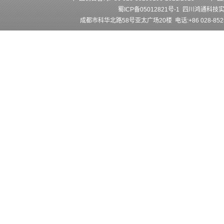
蜀ICP备05012821号-1
四川鸿通科技
成都市科华北路58号亚太广场20楼 电话:+86 028-852501