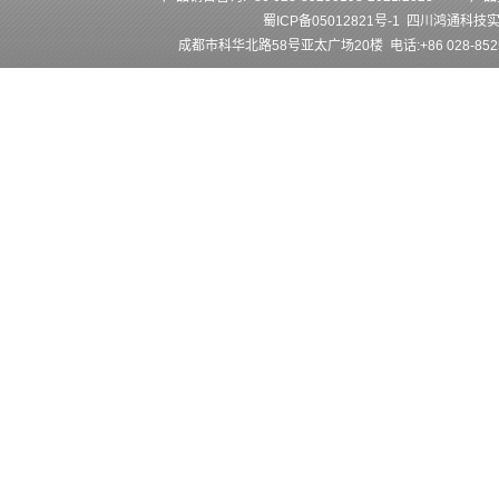
蜀ICP备05012821号-1
四川鸿通科技
成都市科华北路58号亚太广场20楼 电话:+86 028-852501