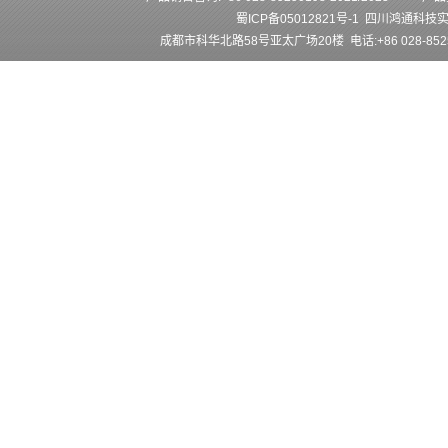
蜀ICP备05012821号-1
四川鸿通科技
成都市科华北路58号亚太广场20楼 电话:+86 028-852501