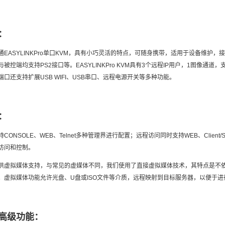
：
通EASYLINKPro单口KVM，具有小巧灵活的特点，可随身携带，适用于设备维护，接
被控端均支持PS2接口等。EASYLINKPro KVM具有3个远程IP用户，1图像通道，支
端口还支持扩展USB WIFI、USB串口、远程电源开关等多种功能。
：
持CONSOLE、WEB、Telnet多种管理界进行配置；远程访问同时支持WEB、Clien
访问和控制。
供虚拟媒体支持，与常见的虚媒体不同，我们使用了直接虚拟媒体技术，其特点是不
。虚拟媒体功能允许光盘、U盘或ISO文件等介质，远程映射到目标服务器，以便于
高级功能：