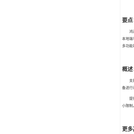
要点
鸿
本地端与
多功能
概述
支
备进行
提
小限制
更多